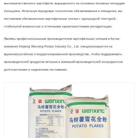
высококачественного картофеля, выращенного на основных посевных площадях
Синьцзяна. Используя передовую технологию обезвоживания и плющения, мы
поставляем обезвоженные картофельные хлопья с однородной текстурой,
стабильной влажностью и отличными характеристиками регидратации.
Являясь профессиональным производителем картофельных хлопьев в Китае,
компания Xinjiang Wenxing Potato Industry Co., Ltd. специализируется на
крупномасштабном стандартизированном производстве, чтобы поддерживать
производителей продуктов питания и компаний-производителей ингредиентов
долгосрочными и надежными поставками.